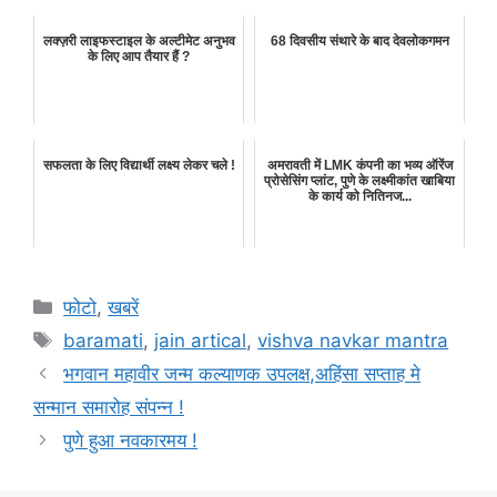
लक्ज़री लाइफस्टाइल के अल्टीमेट अनुभव
68 दिवसीय संथारे के बाद देवलोकगमन
के लिए आप तैयार हैं ?
सफलता के लिए विद्यार्थी लक्ष्य लेकर चले !
अमरावती में LMK कंपनी का भव्य ऑरेंज
प्रोसेसिंग प्लांट, पुणे के लक्ष्मीकांत खाबिया
के कार्य को नितिनज...
Categories
फोटो
,
खबरें
Tags
baramati
,
jain artical
,
vishva navkar mantra
भगवान महावीर जन्म कल्याणक उपलक्ष,अहिंसा सप्ताह मे
सन्मान समारोह संपन्न !
पुणे हुआ नवकारमय !