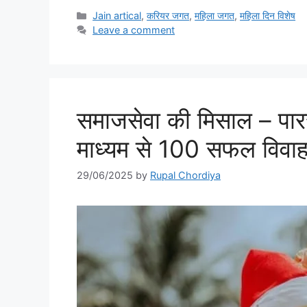
Categories
Jain artical
,
करियर जगत
,
महिला जगत
,
महिला दिन विशेष
Leave a comment
समाजसेवा की मिसाल – पारस
माध्यम से 100 सफल विवाह
29/06/2025
by
Rupal Chordiya