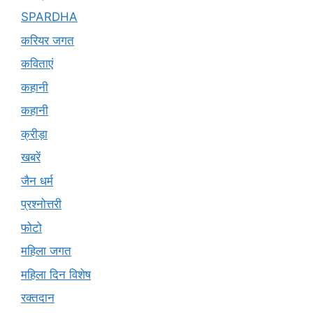
SPARDHA
करियर जगत
कविताएं
कहानी
कहानी
क्रीड़ा
खबरें
जैन धर्म
प्रश्नोत्तरी
फोटो
महिला जगत
महिला दिन विशेष
रक्तदान