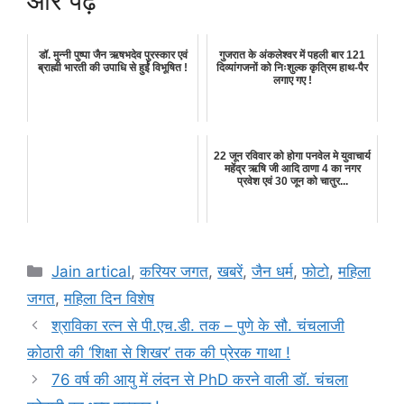
और पढ़े
डॉ. मुन्नी पुष्पा जैन ऋषभदेव पुरस्कार एवं
गुजरात के अंकलेश्वर में पहली बार 121
ब्राह्मी भारती की उपाधि से हुईं विभूषित !
दिव्यांगजनों को निःशुल्क कृत्रिम हाथ-पैर
लगाए गए !
22 जून रविवार को होगा पनवेल मे युवाचार्य
महेंद्र ऋषि जी आदि ठाणा 4 का नगर
प्रवेश एवं 30 जून को चातुर...
Categories
Jain artical
,
करियर जगत
,
खबरें
,
जैन धर्म
,
फोटो
,
महिला
जगत
,
महिला दिन विशेष
श्राविका रत्न से पी.एच.डी. तक – पुणे के सौ. चंचलाजी
कोठारी की ‘शिक्षा से शिखर’ तक की प्रेरक गाथा !
76 वर्ष की आयु में लंदन से PhD करने वाली डॉ. चंचला