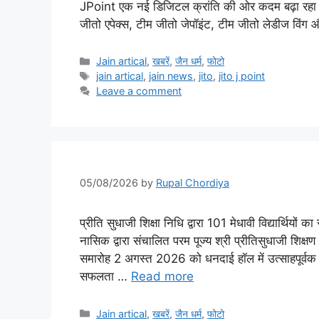
JPoint एक नई डिजिटल क्रांति की ओर कदम बढ़ा रहा ह
जीतो एपेक्स, टीम जीतो जेपॉइंट, टीम जीतो लेडीज विंग
Categories
Jain artical
,
खबरें
,
जैन धर्म
,
फोटो
Tags
jain artical
,
jain news
,
jito
,
jito j point
Leave a comment
05/08/2026
by
Rupal Chordiya
प्रीति सुधाजी शिक्षा निधि द्वारा 101 मेधावी विद्यार्थियों
नासिक द्वारा संचालित परम पूज्य श्री प्रीतिसुधाजी शिक्ष
समारोह 2 अगस्त 2026 को धनदाई हॉल में उत्साहपूर्वक संपन
सफलता …
Read more
Categories
Jain artical
,
खबरें
,
जैन धर्म
,
फोटो