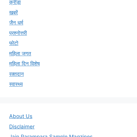
क्रीड़ा
खबरें
जैन धर्म
प्रश्नोत्तरी
फोटो
महिला जगत
महिला दिन विशेष
रक्तदान
स्वास्थ्य
About Us
Disclaimer
Jain Parampara Sample Magzines