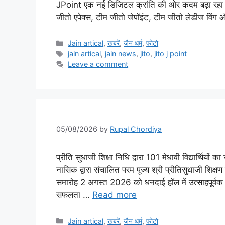
JPoint एक नई डिजिटल क्रांति की ओर कदम बढ़ा रहा ह
जीतो एपेक्स, टीम जीतो जेपॉइंट, टीम जीतो लेडीज विंग
Categories
Jain artical
,
खबरें
,
जैन धर्म
,
फोटो
Tags
jain artical
,
jain news
,
jito
,
jito j point
Leave a comment
05/08/2026
by
Rupal Chordiya
प्रीति सुधाजी शिक्षा निधि द्वारा 101 मेधावी विद्यार्थियों
नासिक द्वारा संचालित परम पूज्य श्री प्रीतिसुधाजी शिक्ष
समारोह 2 अगस्त 2026 को धनदाई हॉल में उत्साहपूर्वक संपन
सफलता …
Read more
Categories
Jain artical
,
खबरें
,
जैन धर्म
,
फोटो