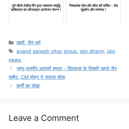
पुणे जीतो लेडीज़ विंग द्वारा भक्तामर समृद्धि
निष्कलंक प्रेम और शील की शक्ति – सेठ
शक्तिपात का ऑनलाइन आयोजन संपन्न !
सुदर्शन और मनोरमा !
Categories
खबरें
,
जैन धर्म
Tags
anand ganesh vihar group
,
jain dharm
,
jain
news
जम्मू-कश्मीर आतंकी हमला – छिंदवाड़ा के विक्की पहाड़े जैन
शहीद, CM मोहन ने जताया शोक
कर्मों का लेखा
Leave a Comment