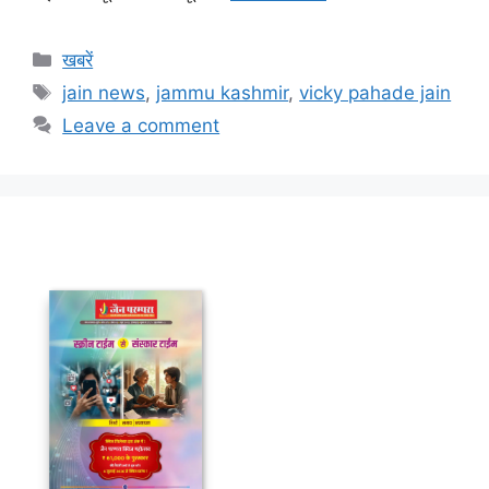
Categories
खबरें
Tags
jain news
,
jammu kashmir
,
vicky pahade jain
Leave a comment