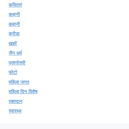
कविताएं
कहानी
कहानी
क्रीड़ा
खबरें
जैन धर्म
प्रश्नोत्तरी
फोटो
महिला जगत
महिला दिन विशेष
रक्तदान
स्वास्थ्य