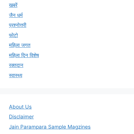
खबरें
जैन धर्म
प्रश्नोत्तरी
फोटो
महिला जगत
महिला दिन विशेष
रक्तदान
स्वास्थ्य
About Us
Disclaimer
Jain Parampara Sample Magzines