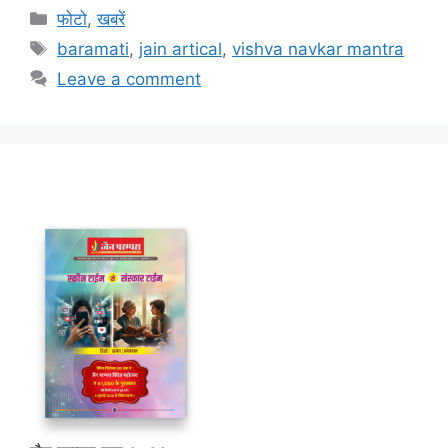
Categories
फोटो
,
खबरें
Tags
baramati
,
jain artical
,
vishva navkar mantra
Leave a comment