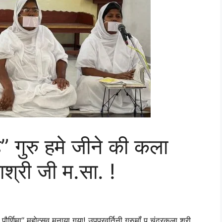
है” गुरु हमे जीने की कला
हाश्री जी म.सा. !
पौर्णिमा” महोत्सव मनाया गया! उपप्रवर्तिनी गुरुमॉं पु चंद्रकला श्री