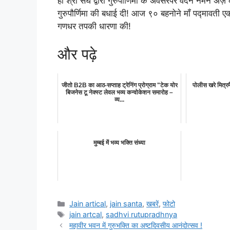
हो श्री संघ द्वारा गुरुपौर्णिमा के अवसरपर वंदन नमन अर्
गुरुपौर्णिमा की बधाई दी! आज ९० बहनोने मॉं पद्मावती 
गणधर तपकी धारणा की!
और पढ़े
जीतो B2B का आठ-सप्ताह ट्रेनिंग प्रोग्राम "टेक योर
पोलीस खरे मित्र
बिजनेस टू नेक्स्ट लेवल भव्य कन्वोकेशन समारोह –
व्य...
मुम्बई में भव्य भक्ति संध्या
Categories
Jain artical
,
jain santa
,
खबरें
,
फोटो
Tags
jain artcal
,
sadhvi rutupradhnya
महावीर भवन में गुरुभक्ति का अष्टदिवसीय आनंदोत्सव !