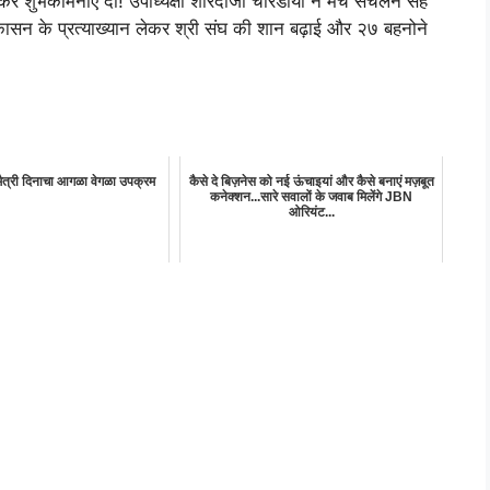
ज़ कर शुभकामनाएँ दी! उपाध्यक्षा शारदाजी चोरडीया ने मंच संचलन सह
एकासन के प्रत्याख्यान लेकर श्री संघ की शान बढ़ाई और २७ बहनोने
मैत्री दिनाचा आगळा वेगळा उपक्रम
कैसे दे बिज़नेस को नई ऊंचाइयां और कैसे बनाएं मज़बूत
कनेक्शन...सारे सवालों के जवाब मिलेंगे JBN
ओरियंट...