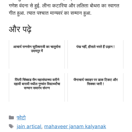
गणेश वंदना से हुई. लीना कटारिया और ललिता बोथरा का स्वागत
गीत हुआ. त्यात पश्चात मान्यवरं का सन्मान हुआ.
और पढ़े
आचार्य रत्नसेन सूरीश्वरजी का चातुर्मास
पंख नहीं, हौसले भरते हैं उड़ान !
उदयपुर में
पिंपरी चिंचवड जैन महासंघाच्या वतीने
जैनाचार्य जवाहर पर डाक टिकट और
दहावी बारावी मधील गुणवंत विद्यार्थ्यांचा
सिक्का जारी !
सन्मान समारंभ संपन्न
Categories
फोटो
Tags
jain artical
,
mahaveer janam kalyanak