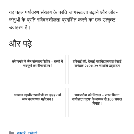
यह पहल पर्यावरण संरक्षण के प्रति जागरूकता बढ़ाने और जीव-
जंतुओं के प्रति संवेदनशीलता प्रदर्शित करने का एक उत्कृष्ट
उदाहरण है।
और पढ़े
कोपरगांव में जैन संस्कार शिविर – बच्चों में
हरिभाई व्ही. देसाई महाविद्यालयात देसाई
सदगुणों का बीजारोपण !
करंडक २०२४-२५ स्पर्धांचे उद्घाटन
भगवान महावीर स्वामीजी का २६२४ वां
समाजसेवा की मिसाल – पारस मिलन
जन्म कल्याणक महोत्सव !
बायोडाटा ग्रुप’ के माध्यम से 100 सफल
विवाह !
Categories
खबरें
,
फोटो