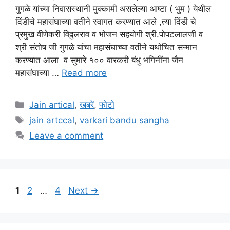
गुगळे यांच्या निवासस्थानी मुक्कामी असलेल्या आष्टा ( भुम ) येथील
दिंडीचे महासंघाच्या वतीने स्वागत करण्यात आले ,त्या दिंडी चे
प्रमुख वीणेकरी विठ्ठलराव व भोजन सहयोगी श्री.पोपटलालजी व
श्री संतोष जी गुगळे यांचा महासंघाच्या वतीने यथोचित सन्मान
करण्यात आला ‌ व सुमारे १०० वारकरी बंधु भगिनींना जैन
महासंघाच्या …
Read more
Categories
Jain artical
,
खबरें
,
फोटो
Tags
jain artccal
,
varkari bandu sangha
Leave a comment
Page
Page
Page
1
2
…
4
Next
→