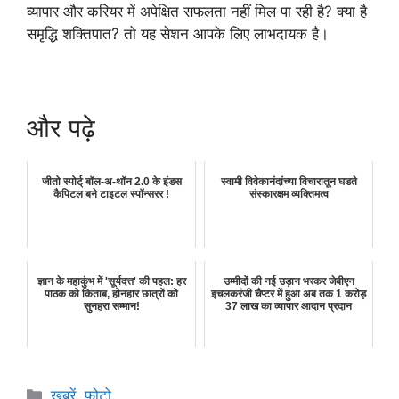
व्यापार और करियर में अपेक्षित सफलता नहीं मिल पा रही है? क्या है
समृद्धि शक्तिपात? तो यह सेशन आपके लिए लाभदायक है।
और पढ़े
जीतो स्पोर्ट् बॉल-अ-थॉन 2.0 के इंडस
स्वामी विवेकानंदांच्या विचारातून घडते
कैपिटल बने टाइटल स्पॉन्सरर !
संस्कारक्षम व्यक्तिमत्व
ज्ञान के महाकुंभ में 'सूर्यदत्त' की पहल: हर
उम्मीदों की नई उड़ान भरकर जेबीएन
पाठक को किताब, होनहार छात्रों को
इचलकरंजी चैप्टर में हुआ अब तक 1 करोड़
सुनहरा सम्मान!
37 लाख का व्यापार आदान प्रदान
Categories
खबरें
,
फोटो