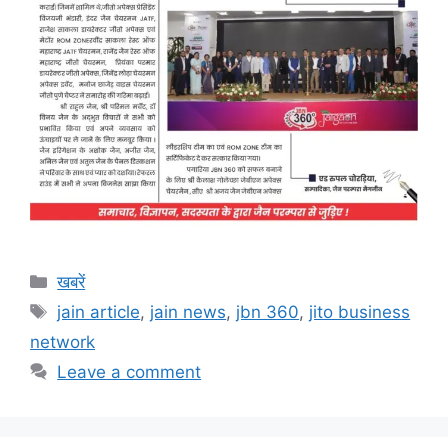
Categories
खबरें
Tags
jain article
,
jain news
,
jbn 360
,
jito business
network
Leave a comment