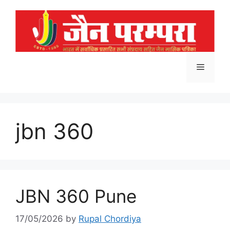
Skip
to
content
Menu
jbn 360
JBN 360 Pune
17/05/2026
by
Rupal Chordiya