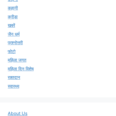
कहानी
क्रीड़ा
खबरें
जैन धर्म
प्रश्नोत्तरी
फोटो
महिला जगत
महिला दिन विशेष
रक्तदान
स्वास्थ्य
About Us