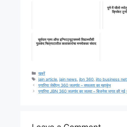
पुणे में जीतो स्प
क्रिकेट टूर्न
सूर्यदत्त ग्रुप ऑफ इन्स्टिट्यूट्समध्ये विद्यार्थ्यांशी
गुलकंद चित्रपटातील कलाकारांचा मनमोकळा संवाद
Categories
खबरें
Tags
jain article
,
jain news
,
jbn 360
,
jito business ne
पगारिया जेबीएन 360 जलगांव – सफलता का महाकुंभ
पगारिया JBN 360 जलगांव का जलवा – बिजनेस जगत की नई 