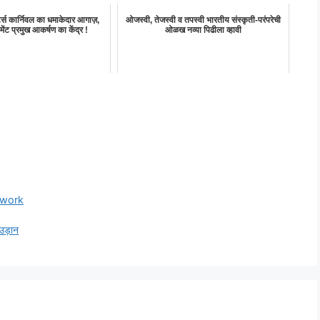
ोर्ट्स कार्निवल का धमाकेदार आगाज़,
ओजस्वी, तेजस्वी व तपस्वी भारतीय संस्कृती-परंपरेची
ामेंट प्रमुख आकर्षण का केंद्र !
ओळख नव्या पिढीला व्हावी
twork
उड़ान