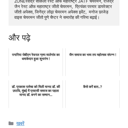
ZONEरवींद्र साकला रेस्ट ऑफ महाराष्ट्र JATF चेयरमन, राजेंद्र 
जैन रेस्ट ऑफ महाराष्ट्र जीतो चेयरमन,  प्रियंका परमार डायरेक्टर 
जीतो अपेक्स, जिनेंद्र लोढ़ा चेयरमन अपेक्स इवेंट,  मनोज छाजेड़ 
वाइस चेयरमन जीतो पुणे चैप्टर ने समारोह की गरिमा बढ़ाई।
और पढ़े
पगारिया जेबीएन रेफरल ग्रुप मालेगांव का
जैन समाज का भव्य तप महोत्सव संपन्न !
धमाकेदार हुआ शुभारंभ !
डॉ. प्रकाश पामेचा को मिली मानद डॉ. की
कैसे करें बात..?
उपाधि, मुंबई में प्रवासी समाज का पहला
मानद डॉ. बनने का सम्मान...
Categories
खबरें