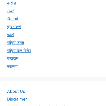
क्रीड़ा
खबरें
जैन धर्म
प्रश्नोत्तरी
फोटो
महिला जगत
महिला दिन विशेष
रक्तदान
स्वास्थ्य
About Us
Disclaimer