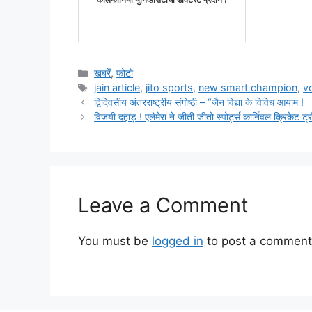
कॅलिफोर्निया युनिव्हर्सिटीची डॉक्टरेट प्रदान !
Categories
खबरें
,
फोटो
Tags
jain article
,
jito sports
,
new smart champion
,
vo
द्विदिवसीय अंतरराष्ट्रीय संगोष्ठी – “जैन विद्या के विविध आयाम !
विजयी दहाड़ ! एलेमेरा ने जीती जीतो स्पोर्ट्स कार्निवल क्रिकेट ट्
Leave a Comment
You must be
logged in
to post a comment