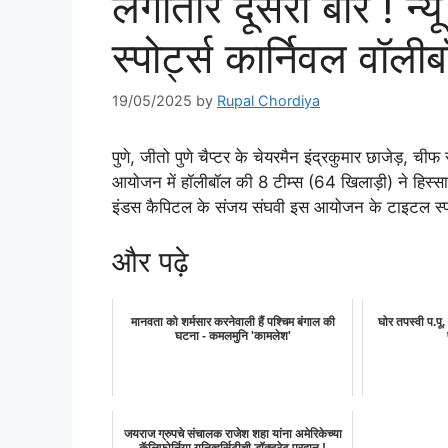
लगातार दूसरी बार ! न्यू 
स्पोर्ट्स कार्निवल वॉल
19/05/2025
by
Rupal Chordiya
पुणे, जीतो पुणे चैप्टर के चेयरमैन इंद्रकुमार छाजेड़, चीफ 
आयोजन में हॉलीबॉल की 8 टीम्स (64 खिलाड़ी) ने हिस्स
इंडस कैपिटल के संजय संघवी इस आयोजन के टाइटल स्पॉन्सर
और पढ़े
मानवता को शर्मसार करनेवाली हैं पश्चिम बंगाल की
घोर तपस्वी प.पू
घटना - कमलमुनि 'कामलेश'
जयराज ग्रुपचे संचालक राजेश शहा यांना अमेरिकेच्या