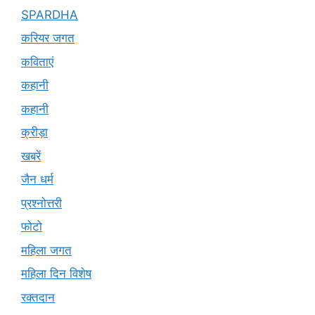
SPARDHA
करियर जगत
कविताएं
कहानी
कहानी
क्रीड़ा
खबरें
जैन धर्म
प्रश्नोत्तरी
फोटो
महिला जगत
महिला दिन विशेष
रक्तदान