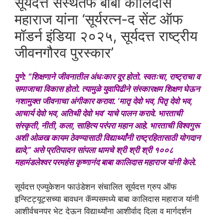
सूर्यदत्त संस्थेतर्फे बाबा कालिदास
महाराज यांना ‘सूर्यरत्न-द सेंट ऑफ
मॉडर्न इंडिया २०२५, सूर्यदत्त राष्ट्रीय
जीवनगौरव पुरस्कार’
पुणे: “शिक्षणाने जीवनातील अंधःकार दूर होतो. स्वतःचा, राष्ट्राचा व
समाजाचा विकास होतो. त्यामुळे युवापिढीने संस्कारक्षम शिक्षण घेऊन
नशामुक्त जीवनाचा अंगीकार करावा. ‘मातृ देवो भव, पितृ देवो भव,
आचार्य देवो भव, अतिथी देवो भव’ याचे पालन करावे. भारताची
संस्कृती, नीती, कला, साहित्य परंपरा महान आहे. भारताची विश्वगुरू
अशी ओळख कायम ठेवण्यासाठी विद्यार्थ्यांनी राष्ट्रहितासाठी योगदान
द्यावे,” असे प्रतिपादन सांपला धामचे श्री श्री श्री १००८
महामंडलेश्वर परमहंस कृष्णानंद बाबा कालिदास महाराज यांनी केले.
सूर्यदत्त एज्युकेशन फाउंडेशन संचालित सूर्यदत्त ग्रुप ऑफ
इन्स्टिट्यूट्सच्या बावधन कॅम्पसमध्ये बाबा कालिदास महाराज यांनी
आशीर्वचनपर भेट देऊन विद्यार्थ्यांना आशीर्वाद दिला व मार्गदर्शन