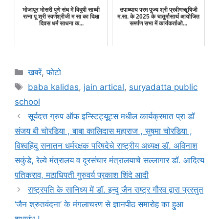
भोजापूर भोसरी पुणे संघ में विदुषी साध्वी
उपाध्याय परम पूज्य श्री प्रवीणॠषिजी
रत्ना पू श्री स्वर्णश्रीजी म सा का दिक्षा
म.सा. के 2025 के चातुर्मासार्थ आयोजित
दिवस धर्म साधना क...
समर्पण सभा में कार्यकर्ताओ...
Categories
खबरें
,
फोटो
Tags
baba kalidas
,
jain artical
,
suryadatta public
school
सूर्यदत्त ग्रुप ऑफ इन्स्टिट्यूट्स मधील कार्यक्रमात प्रा डॉ
संजय बी चोरडिया , बाबा कालिदास महाराज , सुषमा चोरडिया ,
विश्वहिंदू सनातन धर्मरक्षक परिषदेचे राष्ट्रीय अध्यक्ष डॉ. अविनाश
सकुंडे, रेल्वे मंत्रालय व दूरसंचार मंत्रालयाचे सल्लागार डॉ. आदित्य
पतिकराव, मठाधिपती गुरुवर्य प्रकाश शिंदे आदी
राष्ट्रपति के सानिध्य में डॉ. इन्दु जैन राष्ट्र गौरव द्वारा प्रस्तुत
‘जैन श्रुतवंदना’ के मंगलाचरण से ज्ञानपीठ समारोह का हुआ
शुभारंभ !