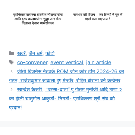
प्राप्तिकर कराच्या बाबतीत नोकरदारांना
समभाव की विजय – जब शिष्यों ने गुरु से
आणि इतर करदात्यांना सुद्धा फार मोठा
पहले परम पद पाया !
दिलासा देणारा अर्थसंकल्प
Categories
खबरें
,
जैन धर्म
,
फोटो
Tags
co-convener
,
event vertical
,
jain article
जीतो बिजनेस नेटवर्क ROM जोन कोर टीम 2024-26 का
गठन, राजेशकुमार साकला हुए मेन्टॉर, रोहित बोराना बने कन्वेनर
खान्देश केसरी , “बरसा-दाता” पु गौतम मुनीजी आदि ठाणा २
का होली चातुर्मास आकुर्डी- निगडी- प्राधिकरण श्री संघ को
प्रदान!