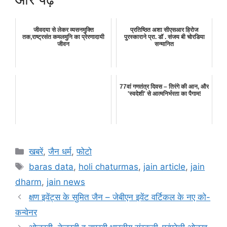
जीवदया से लेकर व्यसनमुक्ति
प्रतिष्ठित अशा सीएसआर हिरोज
तक,राष्ट्रसंत कमलमुनि का प्रेरणादायी
पुरस्काराने प्रा. डॉ . संजय बी चोरडिया
जीवन
सन्मानित
77वां गणतंत्र दिवस – तिरंगे की आन, और
'स्वदेशी' से आत्मनिर्भरता का पैगाम!
Categories
खबरें
,
जैन धर्म
,
फोटो
Tags
baras data
,
holi chaturmas
,
jain article
,
jain
dharm
,
jain news
क्षण इवेंट्स के सुमित जैन – जेबीएन इवेंट वर्टिकल के नए को-
कन्वेनर