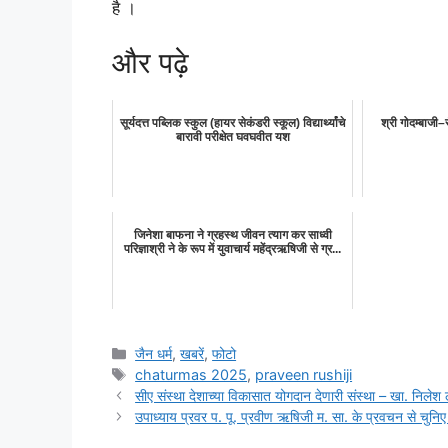
है ।
और पढ़े
सूर्यदत्त पब्लिक स्कुल (हायर सेकंडरी स्कूल) विद्यार्थ्यांचे
श्री गोदम्बाजी
बारावी परीक्षेत घवघवीत यश
जिनेशा बाफना ने ग्रहस्थ जीवन त्याग कर साध्वी
परिज्ञाश्री ने के रूप में युवाचार्य महेंद्रऋषिजी से ग्र...
Categories
जैन धर्म
,
खबरें
,
फोटो
Tags
chaturmas 2025
,
praveen rushiji
सीए संस्था देशाच्या विकासात योगदान देणारी संस्था – खा. निलेश ल
उपाध्याय प्रवर प. पू. प्रवीण ऋषिजी म. सा. के प्रवचन से चुनिए स