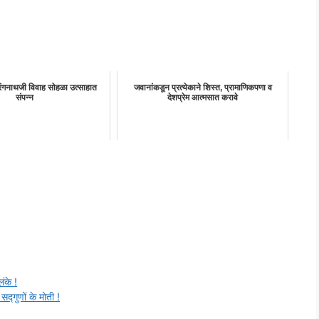
–रंगनाथजी विवाह सोहळा उत्साहात
जवानांकडून प्रत्येकाने शिस्त, प्रामाणिकपणा व
संपन्न
देशप्रेम आत्मसात करावे
ंके !
द्गुणों के मोती !