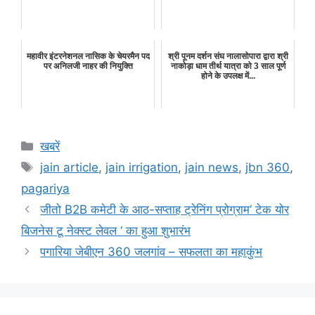
महावीर इंटरनेशनल नासिक के चेयरमैन पद
श्री पूनम दर्शन संघ नालासोपारा द्वारा श्री
पर अनिलजी नाहर की नियुक्ति
नाकोड़ा धाम तीर्थ यात्रा को 3 साल पूर्ण
होने के उपलक्ष में...
Categories
खबरें
Tags
jain article
,
jain irrigation
,
jain news
,
jbn 360
,
pagariya
जीतो B2B कमेटी के आठ-सप्ताह ट्रेनिंग प्रोग्राम‘ टेक योर
बिजनेस टू नेक्स्ट लेवल ‘ का हुआ शुभारंभ
पगारिया जेबीएन 360 जलगांव – सफलता का महाकुंभ