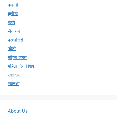
कहानी
क्रीड़ा
खबरें
जैन धर्म
प्रश्नोत्तरी
फोटो
महिला जगत
महिला दिन विशेष
रक्तदान
स्वास्थ्य
About Us