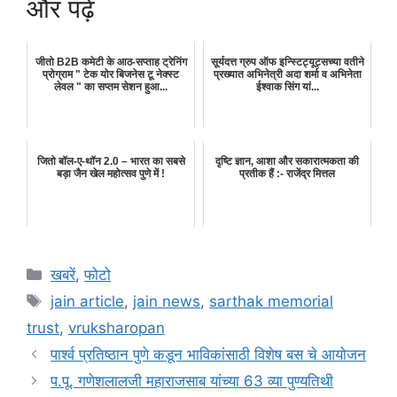
और पढ़े
जीतो B2B कमेटी के आठ-सप्ताह ट्रेनिंग
सूर्यदत्त ग्रुप ऑफ इन्स्टिट्यूट्सच्या वतीने
प्रोग्राम " टेक योर बिजनेस टू नेक्स्ट
प्रख्यात अभिनेत्री अदा शर्मा व अभिनेता
लेवल " का सप्तम सेशन हुआ...
ईश्वाक सिंग यां...
जितो बॉल-ए-थॉन 2.0 – भारत का सबसे
दृष्टि ज्ञान, आशा और सकारात्मकता की
बड़ा जैन खेल महोत्सव पुणे में !
प्रतीक हैं :- राजेंद्र मित्तल
Categories
खबरें
,
फोटो
Tags
jain article
,
jain news
,
sarthak memorial
trust
,
vruksharopan
पार्श्व प्रतिष्ठान पुणे कडून भाविकांसाठी विशेष बस चे आयोजन
प.पू. गणेशलालजी महाराजसाब यांच्या 63 व्या पुण्यतिथी