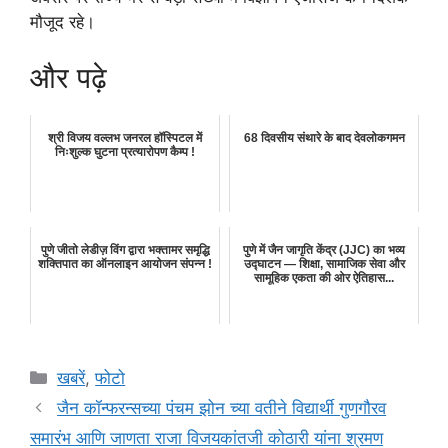
मौजूद रहे।
और पढ़े
श्री विजय वल्लभ जनरल हॉस्पिटल में
68 दिवसीय संथारे के बाद देवलोकगमन
निःशुल्क घुटना प्रत्यारोपण कैम्प !
पुणे जीतो लेडीज़ विंग द्वारा भक्तामर समृद्धि
पुणे में जैन जागृति केंद्र (JJC) का भव्य
शक्तिपात का ऑनलाइन आयोजन संपन्न !
उद्घाटन — शिक्षा, सामाजिक सेवा और
सामूहिक एकता की ओर ऐतिहास...
Categories
खबरें
,
फोटो
जैन कॉन्फरन्सच्या पंचम झोन च्या वतीने विद्यार्थी गुणगौरव
समारंभ आणि जाणता राजा विजयकांतजी कोठारी यांना श्रमण