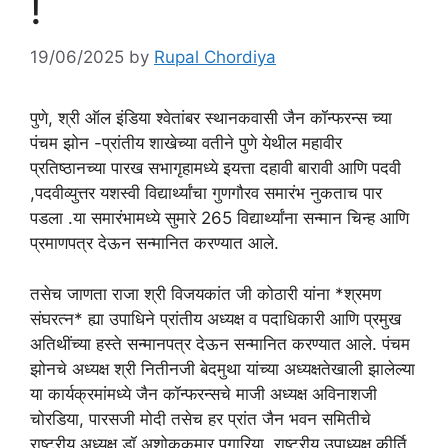
!
19/06/2025
by
Rupal Chordiya
पुणे, श्री ऑल इंडिया श्वेतांबर स्थानकवासी जैन कॉन्फरन्स च्या
पंचम झोन -प्रांतीय शाखेच्या वतीने पुणे येथील महावीर
प्रतिष्ठानच्या पारख सभागृहामध्ये इयत्ता दहावी बारावी आणि पदवी
,पदवीव्युत्तर यशस्वी विद्यार्थ्यांचा गुणगौरव समारंभ नुकताच पार
पडला .या समारंभामध्ये सुमारे 265 विद्यार्थ्यांना सन्मान चिन्ह आणि
प्रमाणपत्र देऊन सन्मानित करण्यात आले.
तसेच जाणता राजा श्री विजयकांत जी कोठारी यांना *श्रमण
संघरत्न* ह्या उपाधिने प्रांतीय अध्यक्ष व पदाधिकारी आणि प्रमुख
अतिथींच्या हस्ते सन्मानपत्र देऊन सन्मानित करण्यात आले. पंचम
झोनचे अध्यक्ष श्री नितीनजी बेदमुथा यांच्या अध्यक्षतेखाली झालेल्या
या कार्यक्रमांमध्ये जैन कॉन्फरन्सचे माजी अध्यक्ष अविनाशजी
चोरडिया, पारसजी मोदी तसेच हर प्रांत जैन भवन समितीचे
राष्ट्रीय अध्यक्ष डॉ अशोककुमार पगारिया, राष्ट्रीय उपाध्यक्ष कीर्ति