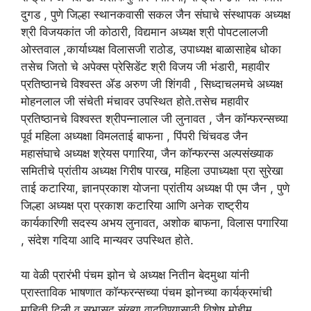
दुगड , पुणे जिल्हा स्थानकवासी सकल जैन संघाचे संस्थापक अध्यक्ष
श्री विजयकांत जी कोठारी, विद्यमान अध्यक्ष श्री पोपटलालजी
ओस्तवाल ,कार्याध्यक्ष विलासजी राठोड, उपाध्यक्ष बाळासाहेब धोका
तसेच जितो चे अपेक्स प्रेसिडेंट श्री विजय जी भंडारी, महावीर
प्रतिष्ठानचे विश्वस्त ॲड अरुण जी शिंगवी , सिध्दाचलमचे अध्यक्ष
मोहनलाल जी संचेती मंचावर उपस्थित होते.तसेच महावीर
प्रतिष्ठानचे विश्वस्त श्रीपन्नालाल जी लुनावत , जैन कॉन्फरन्सच्या
पूर्व महिला अध्यक्षा विमलताई बाफना , पिंपरी चिंचवड जैन
महासंघाचे अध्यक्ष श्रेयस पगारिया, जैन कॉन्फरन्स अल्पसंख्याक
समितीचे प्रांतीय अध्यक्ष गिरीष पारख, महिला उपाध्यक्षा प्रा सुरेखा
ताई कटारिया, ज्ञानप्रकाश योजना प्रांतीय अध्यक्ष पी एम जैन , पुणे
जिल्हा अध्यक्ष प्रा प्रकाश कटारिया आणि अनेक राष्ट्रीय
कार्यकारिणी सदस्य अभय लुनावत, अशोक बाफना, विलास पगारिया
, संदेश गदिया आदि मान्यवर उपस्थित होते.
या वेळी प्रारंभी पंचम झोन चे अध्यक्ष नितीन बेदमुथा यांनी
प्रास्ताविक भाषणात काॅन्फरन्सच्या पंचम झोनच्या कार्यक्रमांची
माहिती दिली व सभासद संख्या वाढविण्यासाठी विशेष मोहीम