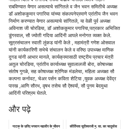
राबविण्यात येणार असल्याचे सांगितले व जैन भवन समितीचे अध्यक्ष
डॉ अशोककुमार पगारिया यांच्या संकल्पनेप्रमाणे प्रांतीय जैन भवन
निर्माण करण्यात येणार असल्याचे सांगितले, या वेळी पुर्व अध्यक्ष
अविनाश जी चोरडिया, डॉ अशोककुमार पगारिया,पत्रकार अभिजित
डुंगरवाल, सौ ज्योती गदिया आदिंनी आपले मनोगत व्यक्त केले.
सूत्रसंचालन स्वाती लुंकड यांनी केले , महामंत्री गणेश ओसवाल
यांनी कार्यकारिणी सभेचे संचालन केले व वरिष्ठ उपाध्यक्ष माणिक
दुगड यांनी आभार मानले, कार्यक्रमासाठी राष्ट्रीय प्रचार मंत्री
अतुल चोरडिया, प्रांतीय कार्याध्यक्ष सुवालालजी बोरा, कोषाध्यक्ष
संतोष गुगळे, सह कोषाध्यक्ष श्रेणिक मंडलेचा, महिला अध्यक्षा सौ
कल्पना कर्नावट, चेअर पर्सन कविता शेटिया ,युवक अध्यक्ष देवेंद्र
पारख ,आणि सौरभ, वृषभ तसेच सौ ऐश्वर्या, सौ पुनम बेदमुथा
आदिंनी परिश्रम घेतले.
और पढ़े
नाटक के ज़रिए भगवान महावीर के जीवन
कीर्तियश सूरीश्वरजी म. सा. का चातुर्मास