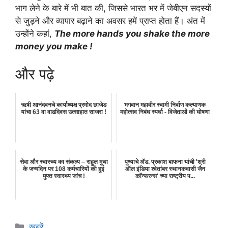
भाग लेने के बारे में भी बात की, जिससे भारत भर में जेबीएन सदस्यों
से जुड़ने और व्यापार बढ़ाने का अवसर हमें प्राप्त होता हैं। अंत में
उन्होंने कहां,
The more hands you shake the more
money you make !
और पढ़े
ऋषी आनंदवनचे कार्याध्यक्ष प्रमोद छाजेड
भगवान महावीर स्वामी निर्वाण कल्याणक
यांचा 63 वा वाढदिवस उत्साहात साजरा !
महोत्सव निबंध स्पर्धा - विजेताओं की घोषणा
सेवा और स्वास्थ्य का संकल्प – राहुल मुथा
पुण्याचे ॲड. प्रकाश बाफना यांची 'श्री
के जन्मदिन पर 108 कर्मचारियों की हुई
ऑल इंडिया श्वेतांबर स्थानकवासी जैन
मुफ्त स्वास्थ्य जांच !
कॉन्फरन्स' च्या राष्ट्रीय प...
Categories
खबरें