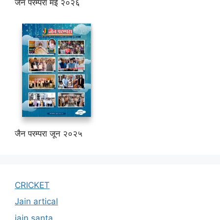
जैन परम्परा मई २०२६
जैन परम्परा जून २०२५
CRICKET
Jain artical
jain santa