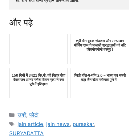
डॉ. चोरडिया यांना प्रदान करण्यात आला.
और पढ़े
श्री जैन युवक संघटना और सारसबाग
मॉर्निंग ग्रुप ने पालखी श्रद्धालुओं को बांटे
जीवनोपयोगी वस्तुएं !
150 दिनों में 3421 कि.मी. की विहार सेवा
जितो बॉल-ए-थॉन 2.0 – भारत का सबसे
देकर जय आनंद गणेश विहार ग्रुप ने रचा
बड़ा जैन खेल महोत्सव पुणे में !
पुणे में इतिहास
Categories
खबरें
,
फोटो
Tags
jain article
,
jain news
,
puraskar
,
SURYADATTA