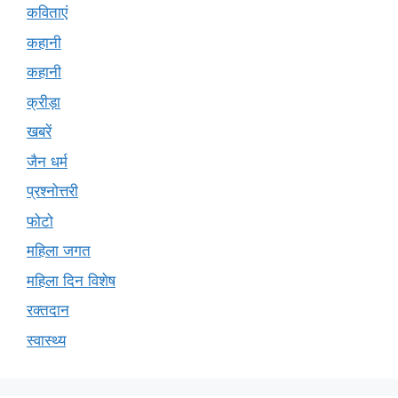
कविताएं
कहानी
कहानी
क्रीड़ा
खबरें
जैन धर्म
प्रश्नोत्तरी
फोटो
महिला जगत
महिला दिन विशेष
रक्तदान
स्वास्थ्य