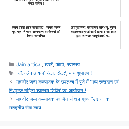
मंगल प्रवेश !
सेवन वंडर्स ऑफ सोसायटी - मानव मिलन
उपप्रवर्तिनी, महाराष्ट्र सौरभ पु. गुरुमॉं
यूथ ग्रुप ने सात असामान्य व्यक्तित्वों को
चंद्रकलाश्रीजी आदि ठाणा ३ का आज
किया सम्मानित
हुआ शानदार चातुर्मासार्थ म...
Categories
Jain artical
,
खबरें
,
फोटो
,
स्वास्थ्य
Tags
'स्कैनलैब डायग्नोस्टिक सेंटर'
,
भव्य शुभारंभ !
महावीर जन्म कल्याणक के उपलक्ष्य में पुणे में ‘भव्य रक्तदान एवं
निःशुल्क महिला स्वास्थ्य शिविर’ का आयोजन !
महावीर जन्म कल्याणक पर जैन सोशल ग्रुप “उड़ान” का
सराहनीय सेवा कार्य !