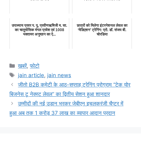
उपाध्याय प्रवर प. पू. प्रवीणऋषिजी म. सा.
छात्रों को मिलेगा इंटरनेशनल लेवल का
का चातुर्मासिक मंगल प्रवेश एवं 1008
‘मेडिएशन’ ट्रेनिंग: प्रो. डॉ. संजय बी.
भक्तामर अनुष्ठान का ऐ...
चोरडिया
Categories
खबरें
,
फोटो
Tags
jain article
,
jain news
जीतो B2B कमेटी के आठ-सप्ताह ट्रेनिंग प्रोग्राम “टेक योर
बिजनेस टू नेक्स्ट लेवल” का द्वितीय सेशन हुआ शानदार
उम्मीदों की नई उड़ान भरकर जेबीएन इचलकरंजी चैप्टर में
हुआ अब तक 1 करोड़ 37 लाख का व्यापार आदान प्रदान