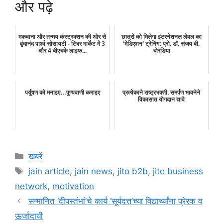
और पढ़े
मकवाना और तन्मय कंस्ट्रक्शन की ओर से
छात्रों को मिलेगा इंटरनेशनल लेवल का
वृंदानंद पार्श्व सोसायटी - टिंबर मार्केट में 3
‘मेडिएशन’ ट्रेनिंग: प्रो. डॉ. संजय बी.
और 4 बीएचके लाइफ...
चोरडिया
पर्युषण को मनाइए…पुण्यवाणी कमाइए
प्रत्येकाने राष्ट्रभक्ती, समर्पण भावनेने
विकासात योगदान द्यावे
Categories
खबरें
Tags
jain article
,
jain news
,
jito b2b
,
jito business
network
,
motivation
सन्मानित ‘दीपस्तंभां’चे कार्य ‘सूर्यदत्त’च्या विद्यार्थ्यांना प्रेरक व
ऊर्जादायी