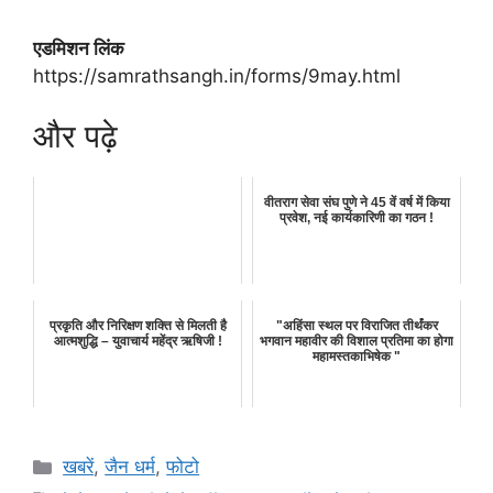
एडमिशन लिंक
https://samrathsangh.in/forms/9may.html
और पढ़े
वीतराग सेवा संघ पुणे ने 45 वें वर्ष में किया
प्रवेश, नई कार्यकारिणी का गठन !
प्रकृति और निरिक्षण शक्ति से मिलती है
"अहिंसा स्थल पर विराजित तीर्थंकर
आत्मशुद्धि – युवाचार्य महेंद्र ऋषिजी !
भगवान महावीर की विशाल प्रतिमा का होगा
महामस्तकाभिषेक "
Categories
खबरें
,
जैन धर्म
,
फोटो