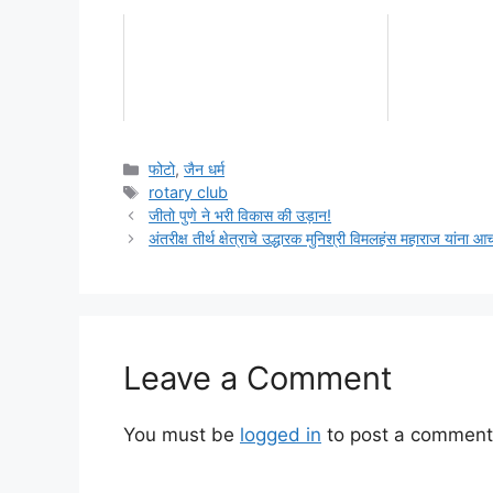
Categories
फोटो
,
जैन धर्म
Tags
rotary club
जीतो पुणे ने भरी विकास की उड़ान!
अंतरीक्ष तीर्थ क्षेत्राचे उद्धारक मुनिश्री विमलहंस महाराज यांना आ
Leave a Comment
You must be
logged in
to post a comment