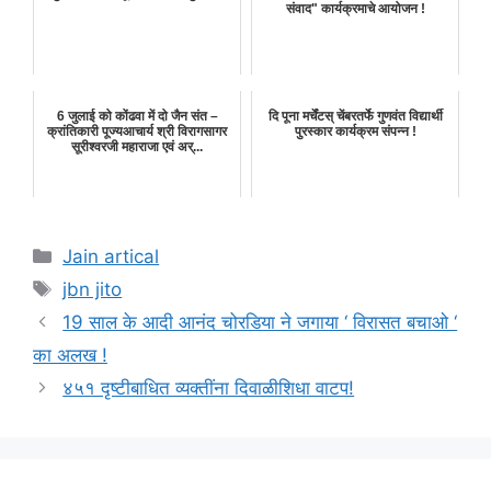
संवाद" कार्यक्रमाचे आयोजन !
6 जुलाई को कोंढवा में दो जैन संत –
दि पूना मर्चेंटस् चेंबरतर्फे गुणवंत विद्यार्थी
क्रांतिकारी पूज्यआचार्य श्री विरागसागर
पुरस्कार कार्यक्रम संपन्न !
सूरीश्वरजी महाराजा एवं अर्...
Categories
Jain artical
Tags
jbn jito
19 साल के आदी आनंद चोरडिया ने जगाया ‘ विरासत बचाओ ‘
का अलख !
४५१ दृष्टीबाधित व्यक्तींना दिवाळीशिधा वाटप!