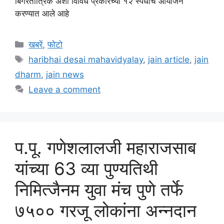
बिगरतांत्रिक अशा विविध प्रकारच्या १२ स्पर्धांचे आयोजन
करण्यात आले आहे
Categories
खबरें
,
फोटो
Tags
haribhai desai mahavidyalay
,
jain article
,
jain
dharm
,
jain news
Leave a comment
प.पू. गणेशलालजी महाराजसाब
यांच्या 63 व्या पुण्यतिथी
निमित्जैनम युवा मंच पुणे तर्फे
७५०० गरजू लोकांना अन्नदान