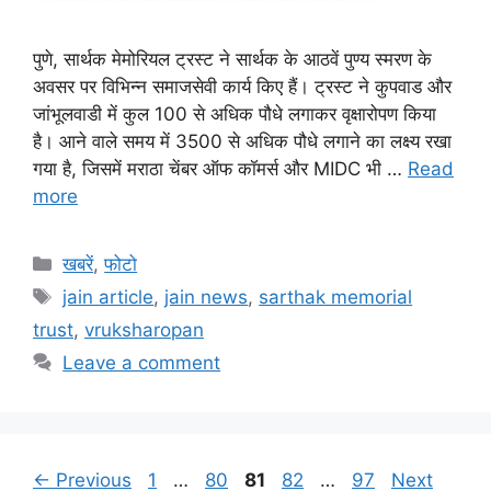
पुणे, सार्थक मेमोरियल ट्रस्ट ने सार्थक के आठवें पुण्य स्मरण के
अवसर पर विभिन्न समाजसेवी कार्य किए हैं। ट्रस्ट ने कुपवाड और
जांभूलवाडी में कुल 100 से अधिक पौधे लगाकर वृक्षारोपण किया
है। आने वाले समय में 3500 से अधिक पौधे लगाने का लक्ष्य रखा
गया है, जिसमें मराठा चेंबर ऑफ कॉमर्स और MIDC भी …
Read
more
Categories
खबरें
,
फोटो
Tags
jain article
,
jain news
,
sarthak memorial
trust
,
vruksharopan
Leave a comment
Page
Page
Page
Page
Page
←
Previous
1
…
80
81
82
…
97
Next