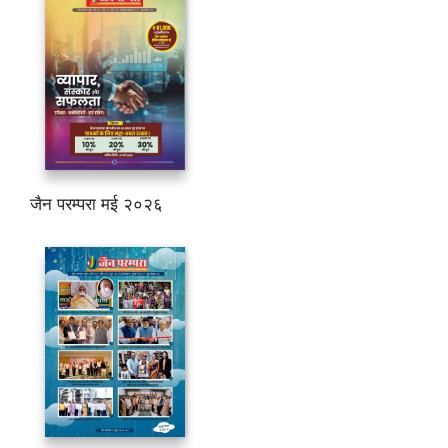
जैन परम्परा मई २०२६