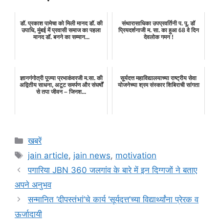
डॉ. प्रकाश पामेचा को मिली मानद डॉ. की
संथारासाधिका उपप्रवर्तिनी प. पू. डॉ
उपाधि, मुंबई में प्रवासी समाज का पहला
प्रियदर्शनाजी म. सा. का हुआ 68 वे दिन
मानद डॉ. बनने का सम्मान...
देवलोक गमन !
ज्ञानगंगोत्री पूज्या प्रभाकंवरजी म.सा. की
सूर्यदत्त महाविद्यालयाच्या राष्ट्रीय सेवा
अद्वितीय साधना, अटूट समर्पण और संघर्षों
योजनेच्या श्रम संस्कार शिबिराची सांगता
से तपा जीवन – जिनश...
Categories
खबरें
Tags
jain article
,
jain news
,
motivation
पगारिया JBN 360 जलगांव के बारे में इन दिग्गजों ने बताए
अपने अनुभव
सन्मानित ‘दीपस्तंभां’चे कार्य ‘सूर्यदत्त’च्या विद्यार्थ्यांना प्रेरक व
ऊर्जादायी