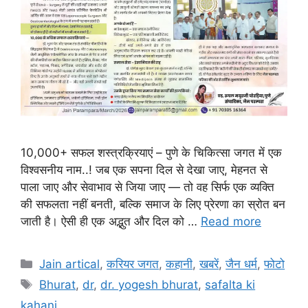
10,000+ सफल शस्त्रक्रियाएं – पुणे के चिकित्सा जगत में एक
विश्वसनीय नाम..! जब एक सपना दिल से देखा जाए, मेहनत से
पाला जाए और सेवाभाव से जिया जाए — तो वह सिर्फ एक व्यक्ति
की सफलता नहीं बनती, बल्कि समाज के लिए प्रेरणा का स्रोत बन
जाती है। ऐसी ही एक अद्भुत और दिल को …
Read more
Categories
Jain artical
,
करियर जगत
,
कहानी
,
खबरें
,
जैन धर्म
,
फोटो
Tags
Bhurat
,
dr
,
dr. yogesh bhurat
,
safalta ki
kahani