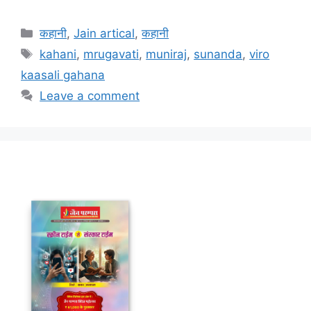
Categories
कहानी
,
Jain artical
,
कहानी
Tags
kahani
,
mrugavati
,
muniraj
,
sunanda
,
viro
kaasali gahana
Leave a comment