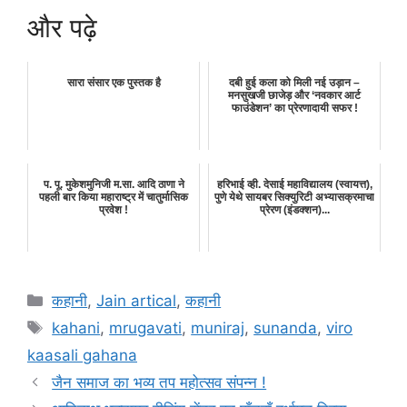
और पढ़े
सारा संसार एक पुस्तक है
दबी हुई कला को मिली नई उड़ान –
मनसुखजी छाजेड़ और ‘नवकार आर्ट
फाउंडेशन’ का प्रेरणादायी सफर !
प. पू. मुकेशमुनिजी म.सा. आदि ठाणा ने
हरिभाई व्ही. देसाई महाविद्यालय (स्वायत्त),
पहली बार किया महाराष्ट्र में चातुर्मासिक
पुणे येथे सायबर सिक्युरिटी अभ्यासक्रमाचा
प्रवेश !
प्रेरण (इंडक्शन)...
Categories
कहानी
,
Jain artical
,
कहानी
Tags
kahani
,
mrugavati
,
muniraj
,
sunanda
,
viro
kaasali gahana
जैन समाज का भव्य तप महोत्सव संपन्न !