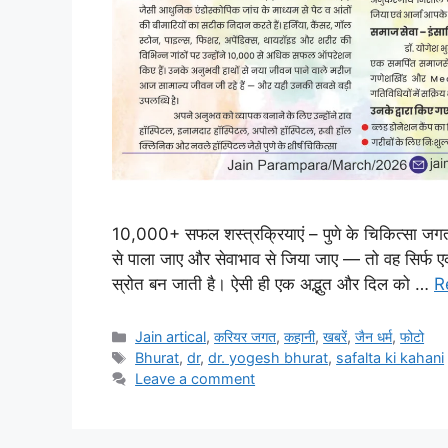
10,000+ सफल शस्त्रक्रियाएं – पुणे के चिकित्सा जगत
से पाला जाए और सेवाभाव से जिया जाए — तो वह सिर्फ ए
स्रोत बन जाती है। ऐसी ही एक अद्भुत और दिल को …
R
Categories
Jain artical
,
करियर जगत
,
कहानी
,
खबरें
,
जैन धर्म
,
फोटो
Tags
Bhurat
,
dr
,
dr. yogesh bhurat
,
safalta ki kahani
Leave a comment