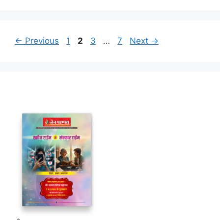
Page
Page
Page
Page
←
Previous
1
2
3
…
7
Next
→