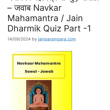
– जवाब Navkar
Mahamantra / Jain
Dharmik Quiz Part -1
14/09/2024
by
jainparampara.com