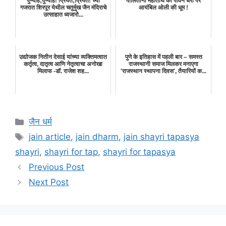
पुण्याहं;पुण्याहं! प्रियंतं;प्रियंतं! च्या
पालिताना महातीर्थ की पावन धरा पर
गजरात शिरपूर येथील चतुर्मुख जैन मंदिराचे
आयंबिल ओली की धूम !
उत्साहात ध्वजारो...
उद्योजक नितीन देसाई यांच्या व्यक्तिमत्वात
पुणे के इतिहास में पहली बार – समस्त
कर्तृत्व, दातृत्व आणि नेतृत्वाचा अनोखा
राजस्थानी समाज मिलकर मनाएगा
मिलाफ -डॉ. राजेश शह...
'राजस्थान स्थापना दिवस', तैयारियों क...
Categories
जैन धर्म
Tags
jain article
,
jain dharm
,
jain shayri tapasya
shayri
,
shayri for tap
,
shayri for tapasya
Previous Post
Next Post