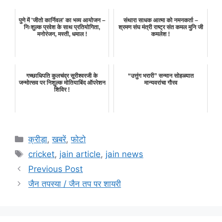
पुणे में 'जीतो कार्निवल' का भव्य आयोजन –
संथारा साधक आत्मा को नमनकर्ता –
निःशुल्क प्रवेश के साथ प्रतियोगिता,
श्रमण संघ मंत्री राष्ट्र संत कमल मुनि जी
मनोरंजन, मस्ती, धमाल !
कमलेश !
गच्छाधिपति कुलचंद्र सूरीश्वरजी के
“उत्तुंग भरारी” सन्मान सोहळ्यात
जन्मोत्सव पर निशुल्क मोतियाबिंद ऑपरेशन
मान्यवरांचा गौरव
शिविर !
Categories
क्रीड़ा
,
खबरें
,
फोटो
Tags
cricket
,
jain article
,
jain news
Previous Post
जैन तपस्या / जैन तप पर शायरी