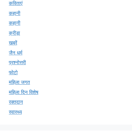
कविताएं
कहानी
कहानी
क्रीड़ा
खबरें
जैन धर्म
प्रश्नोत्तरी
फोटो
महिला जगत
महिला दिन विशेष
रक्तदान
स्वास्थ्य