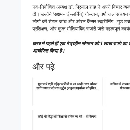
नव-निर्वाचित अध्यक्ष डॉ. प्रियाल शाह ने अपने विचार व्
दी। उन्होंने ‘सक्षम- ‘ई-लर्निंग’, गौ-दान, वर्षा जल स
लोगों की डेंटल जांच और ओरल कैंसर स्क्रीनिंग, ‘गुड टच 
प्रशिक्षण, और मुफ्त मोतियाबिंद सर्जरी जैसे महत्वपूर्ण कार
क्लब ने पहले ही एक नेत्रहीन संगठन को 1 लाख रुपये का दान
आयोजित किया है।
और पढ़े
युवाचार्य श्री महेंद्रऋषीजी म.सा.आदी ठाणा यांच्या
नासिक में राज्यस
सान्निध्यात भटेवरा कुटुंब (राहूवाला)यांचा स्नेहमिल...
गौरवशाल
कोई भी विद्धार्थी शिक्षा से वंचित ना रहे – वी केयर !