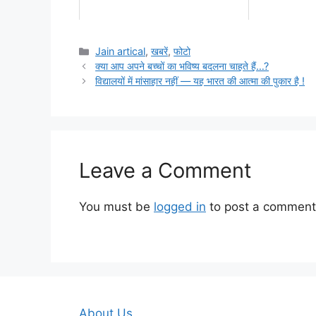
Categories
Jain artical
,
खबरें
,
फोटो
क्या आप अपने बच्चों का भविष्य बदलना चाहते हैं…?
विद्यालयों में मांसाहार नहीं — यह भारत की आत्मा की पुकार है !
Leave a Comment
You must be
logged in
to post a comment
About Us