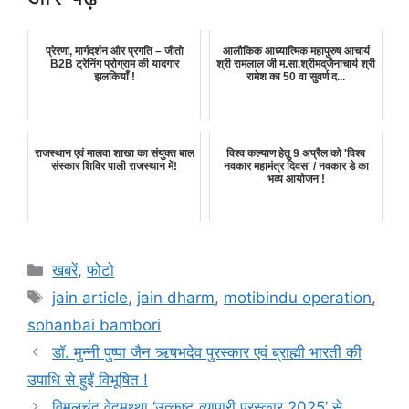
प्रेरणा, मार्गदर्शन और प्रगति – जीतो
आलौकिक आध्यात्मिक महापुरुष आचार्य
B2B ट्रेनिंग प्रोग्राम की यादगार
श्री रामलाल जी म.सा.श्रीमद्‌जैनाचार्य श्री
झलकियाँ !
रामेश का 50 वा सुवर्ण द...
राजस्थान एवं मालवा शाखा का संयुक्त बाल
विश्व कल्याण हेतु 9 अप्रैल को 'विश्व
संस्कार शिविर पाली राजस्थान में!
नवकार महामंत्र दिवस' / नवकार डे का
भव्य आयोजन !
Categories
खबरें
,
फोटो
Tags
jain article
,
jain dharm
,
motibindu operation
,
sohanbai bambori
डॉ. मुन्नी पुष्पा जैन ऋषभदेव पुरस्कार एवं ब्राह्मी भारती की
उपाधि से हुईं विभूषित !
विमलचंद वेदमुथ्था ‘उत्कृष्ट व्यापारी पुरस्कार 2025’ से