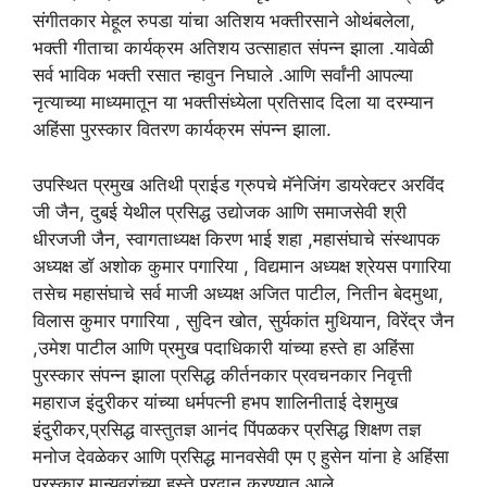
संगीतकार मेहूल रुपडा यांचा अतिशय भक्तीरसाने ओथंबलेला,
भक्ती गीताचा कार्यक्रम अतिशय उत्साहात संपन्न झाला .यावेळी
सर्व भाविक भक्ती रसात न्हावुन निघाले .आणि सर्वांनी आपल्या
नृत्याच्या माध्यमातून या भक्तीसंध्येला प्रतिसाद दिला या दरम्यान
अहिंसा पुरस्कार वितरण कार्यक्रम संपन्न झाला.
उपस्थित प्रमुख अतिथी प्राईड ग्रुपचे मॅनेजिंग डायरेक्टर अरविंद
जी जैन, दुबई येथील प्रसिद्ध उद्योजक आणि समाजसेवी श्री
धीरजजी जैन, स्वागताध्यक्ष किरण भाई शहा ,महासंघाचे संस्थापक
अध्यक्ष डॉ अशोक कुमार पगारिया , विद्यमान अध्यक्ष श्रेयस पगारिया
तसेच महासंघाचे सर्व माजी अध्यक्ष अजित पाटील, नितीन बेदमुथा,
विलास कुमार पगारिया , सुदिन खोत, सुर्यकांत मुथियान, विरेंद्र जैन
,उमेश पाटील आणि प्रमुख पदाधिकारी यांच्या हस्ते हा अहिंसा
पुरस्कार संपन्न झाला प्रसिद्ध कीर्तनकार प्रवचनकार निवृत्ती
महाराज इंदुरीकर यांच्या धर्मपत्नी हभप शालिनीताई देशमुख
इंदुरीकर,प्रसिद्ध वास्तुतज्ञ आनंद पिंपळकर प्रसिद्ध शिक्षण तज्ञ
मनोज देवळेकर आणि प्रसिद्ध मानवसेवी एम ए हुसेन यांना हे अहिंसा
पुरस्कार मान्यवरांच्या हस्ते प्रदान करण्यात आले.