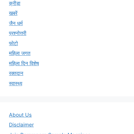
क्रीड़ा
खबरें
जैन धर्म
प्रश्नोत्तरी
फोटो
महिला जगत
महिला दिन विशेष
रक्तदान
स्वास्थ्य
About Us
Disclaimer