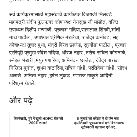
सर्व कार्यक्रमासाठी महासंघाचे कार्याध्यक्ष विजयजी भिलवडे
महामंत्री संदीप फुलफगर कोषाध्यक्ष नेनसुख जी मांडोत, वरिष्ठ
उपाध्यक्ष दिलीप भन्साळी, प्रकाश गदिया,रमणलाल शिंगवी,शांती
नाथ पाटील , उपाध्यक्ष श्रेणिक मंडलेचा, राजेंद्र कर्नावट, सह
कोषाध्यक्ष तुषार मुथा, मंत्री विरेश छाजेड, सुरगोंडा पाटील , प्रचार
प्रसिद्धी प्रमुख संदेश गदिया, धीरज नहार ,तसेच सचिन कोगनाळे,
स्नेहल भंडारी ,मयुर पगारिया, अभिनंदन छाजेड , देवेंद्र पारख,
निखिल मुनोत, शुभम कटारिया,सचिन गांधी, प्रतिकेश गांधी, सौरभ
अलासे ,अनिता नहार ,हर्षल लुंकड ,गणराज माकुडे आदिंनी
परिश्रम घेतले.
और पढ़े
बिबवेवाडी, पुणे में खुली HDFC बैंक की
6 जुलाई को कोंढवा में दो जैन संत –
200वीं शाखा!
क्रांतिकारी पूज्यआचार्य श्री विरागसागर
सूरीश्वरजी महाराजा एवं अर्...