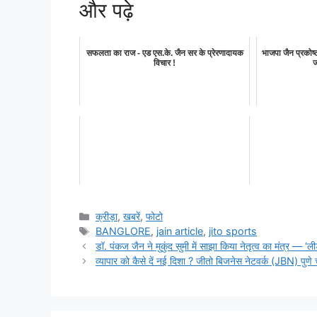
और पढ़े
सफलता का राज - एड एस.के. जैन सर के प्रेरणादायक
भाजपा जैन प्रको
विचार !
ज
Categories
क्रीड़ा
,
खबरें
,
फोटो
Tags
BANGLORE
,
jain article
,
jito sports
डॉ. पंकज जैन ने मुकुंद सुमी में साझा किया नेतृत्व का मंत्र — ‘ली
व्यापार को कैसे दें नई दिशा ? जीतो बिजनेस नेटवर्क (JBN) पुणे